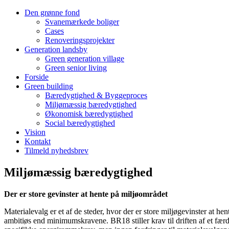
Den grønne fond
Svanemærkede boliger
Cases
Renoveringsprojekter
Generation landsby
Green generation village
Green senior living
Forside
Green building
Bæredygtighed & Byggeproces
Miljømæssig bæredygtighed
Økonomisk bæredygtighed
Social bæredygtighed
Vision
Kontakt
Tilmeld nyhedsbrev
Miljømæssig bæredygtighed
Der er store gevinster at hente på miljøområdet
Materialevalg er et af de steder, hvor der er store miljøgevinster at he
ambitiøs end minimumskravene. BR18 stiller krav til driften af et færd