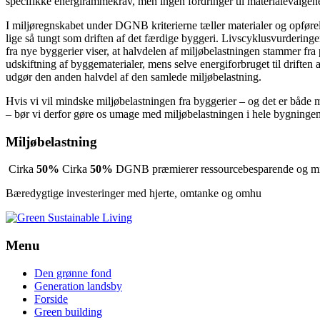
specifikke energirammekrav, men ingen fordringer til materialevalgen
I miljøregnskabet under DGNB kriterierne tæller materialer og opførel
lige så tungt som driften af det færdige byggeri. Livscyklusvurderinge
fra nye byggerier viser, at halvdelen af miljøbelastningen stammer fr
udskiftning af byggematerialer, mens selve energiforbruget til driften 
udgør den anden halvdel af den samlede miljøbelastning.
Hvis vi vil mindske miljøbelastningen fra byggerier – og det er både m
– bør vi derfor gøre os umage med miljøbelastningen i hele bygningen
Miljøbelastning
Cirka
50%
Cirka
50%
DGNB præmierer ressourcebesparende og milj
Bæredygtige investeringer med hjerte, omtanke og omhu
Menu
Den grønne fond
Generation landsby
Forside
Green building