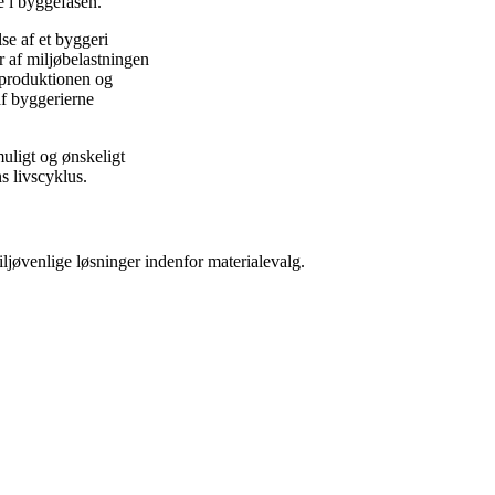
e i byggefasen.
se af et byggeri
r af miljøbelastningen
a produktionen og
af byggerierne
uligt og ønskeligt
s livscyklus.
øvenlige løsninger indenfor materialevalg.